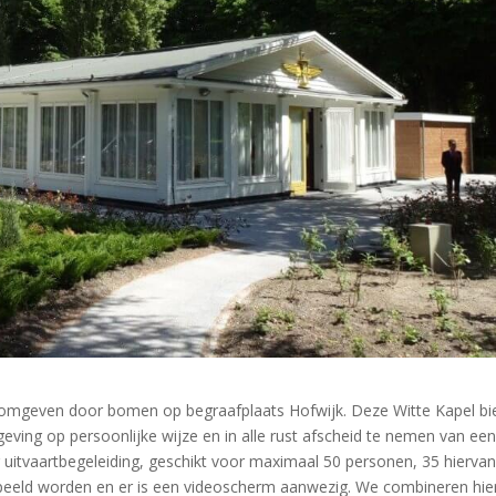
at omgeven door bomen op begraafplaats Hofwijk. Deze Witte Kapel bi
eving op persoonlijke wijze en in alle rust afscheid te nemen van ee
 uitvaartbegeleiding, geschikt voor maximaal 50 personen, 35 hierva
speeld worden en er is een videoscherm aanwezig. We combineren hie