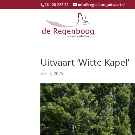
06 128 222 22
info@regenbooguitvaart.nl
Uitvaart ‘Witte Kapel’
mei 7, 2025