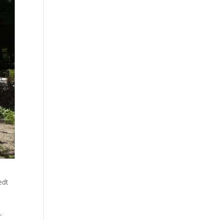
edt
n
n
r