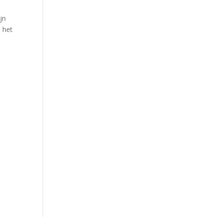
n
jn
s het